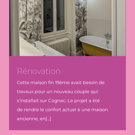
Rénovation
Cette maison fin 19ème avait besoin de
travaux pour un nouveau couple qui
s’installait sur Cognac. Le projet a été
de rendre le confort actuel à une maison
ancienne, en[...]