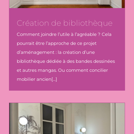
Création de bibliothèque
Comment joindre l’utile à l’agréable ? Cela
pourrait être l’approche de ce projet
d’aménagement : la création d’une
bibliothèque dédiée à des bandes dessinées
et autres mangas. Ou comment concilier
mobilier ancien[...]